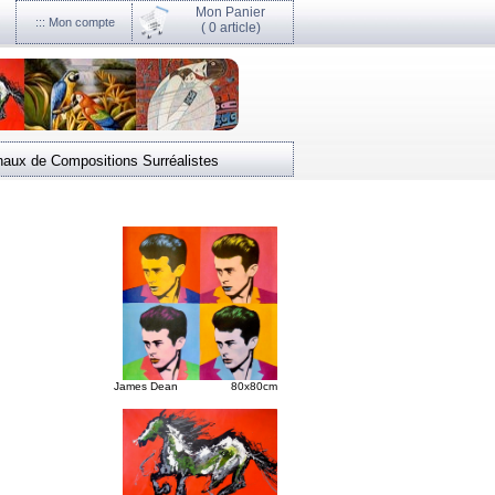
Mon Panier
::: Mon compte
(
0 article)
naux de Compositions Surréalistes
James Dean 80x80cm