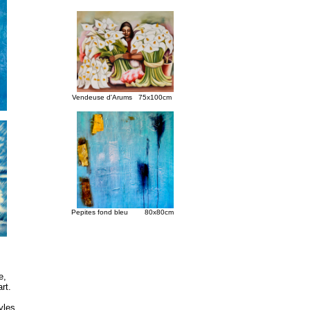
Vendeuse d'Arums 75x10
0cm
Pepites fond bleu 80x80cm
e,
art.
yles