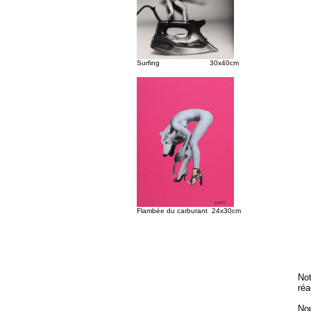
Surfing 30x40cm
Flambée du carburant 24x30cm
Not
réa
Nou